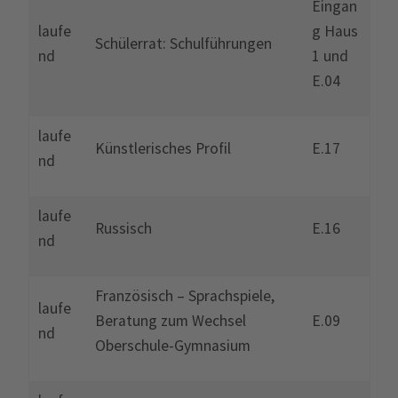
Eingan
laufe
g Haus
Schülerrat: Schulführungen
nd
1 und
E.04
laufe
Künstlerisches Profil
E.17
nd
laufe
Russisch
E.16
nd
Französisch – Sprachspiele,
laufe
Beratung zum Wechsel
E.09
nd
Oberschule-Gymnasium