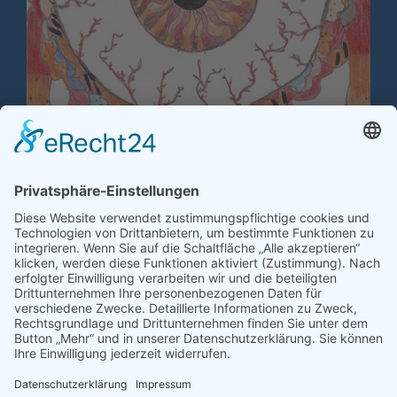
Nesterschule
Kooperationsprojekt für Blinde und
Sehbehinderte
Dr.-Wilhelm-André-Gymnasium
Tobias Reuther, Schulleiter