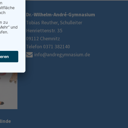
Dr.-Wilhelm-André-Gymnasium
Tobias Reuther, Schulleiter
Henriettenstr. 35
09112 Chemnitz
Telefon 0371 382140
info@andregymnasium.de
linde